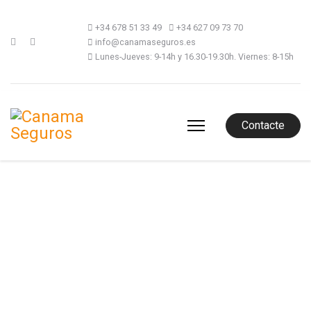
+34 678 51 33 49
+34 627 09 73 70
info@canamaseguros.es
Lunes-Jueves: 9-14h y 16.30-19.30h. Viernes: 8-15h
Contacte
SEGURO DE
RESPONSABILIDAD CIVIL
Y DAÑOS PROPIOS PARA