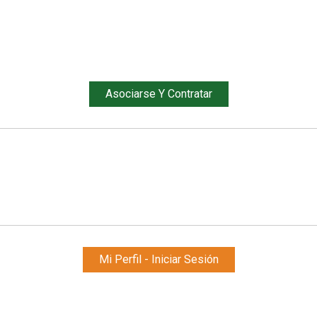
TIRO DEPORTIVO KT
1.000.000€ RESPONSABILIDAD CIVIL DEL TIRADOR
DEPORTIVO
Asociarse Y Contratar
Si tiene o ha tenido seguro
Inicie sesión
Mi Perfil - Iniciar Sesión